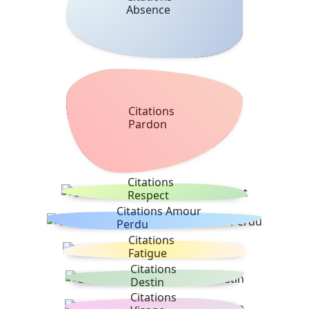
Absence
Citations
Pardon
Citations
Respect
Citations Amour
Perdu
Citations
Fatigue
Citations
Destin
Citations