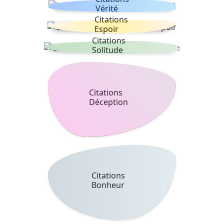
Vérité
Citations
Espoir
Citations
Solitude
Citations
Déception
Citations
Bonheur