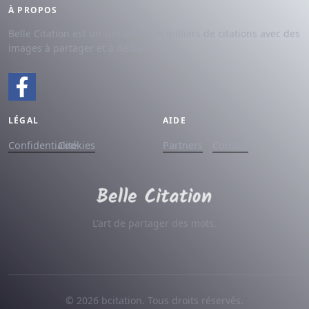
À PROPOS
Belle Citation est un site avec des milliers de citations avec des
images à partager et à dédier.
LÉGAL
AIDE
Confidentialité
Cookies
Partners
Contact
L'art de partager des mots.
© 2026 bcitation. Tous droits réservés.