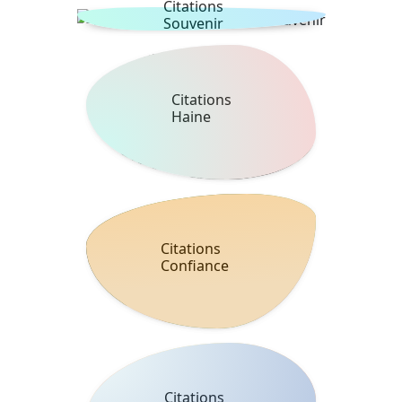
Citations
Souvenir
Citations
Haine
Citations
Confiance
Citations