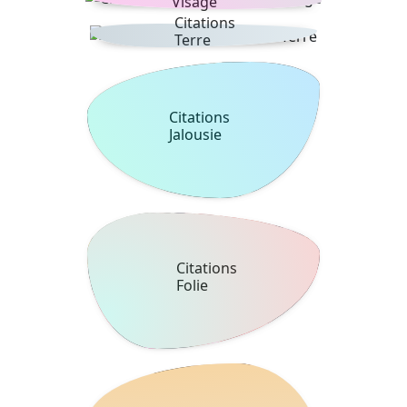
Visage
Citations
Terre
Citations
Jalousie
Citations
Folie