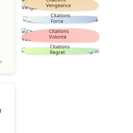
Vengeance
Citations
Force
Citations
Volonté
Citations
Regret
 →
u