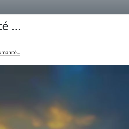
é ...
umanité...