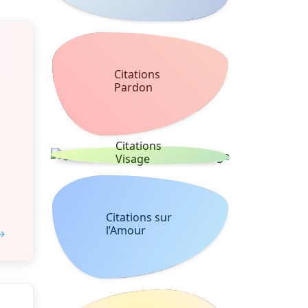
Citations
Pardon
Citations
Visage
Citations sur
l’Amour
 →