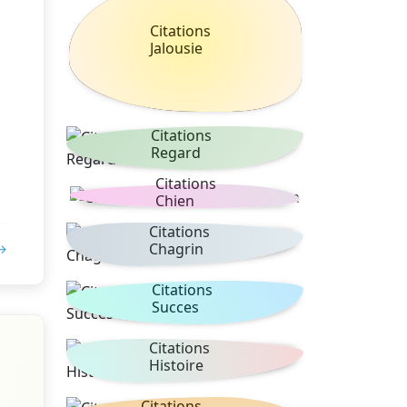
Citations
Jalousie
Citations
Regard
Citations
Chien
Citations
Chagrin
 →
Citations
Succes
Citations
Histoire
Citations