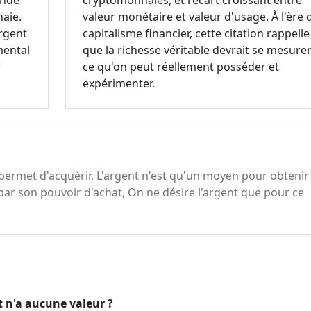
ande
cryptomonnaies, et l'écart croissant entre
naie.
valeur monétaire et valeur d'usage. À l'ère 
argent
capitalisme financier, cette citation rappelle
mental
que la richesse véritable devrait se mesurer
r
ce qu'on peut réellement posséder et
expérimenter.
l permet d'acquérir, L'argent n'est qu'un moyen pour obtenir
par son pouvoir d'achat, On ne désire l'argent que pour ce
nt n'a aucune valeur ?