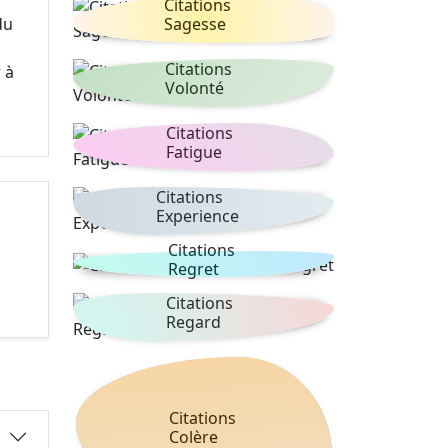
Citations
du
Sagesse
Citations
 à
Volonté
Citations
Fatigue
Citations
Experience
Citations
Regret
Citations
Regard
Citations
Colère