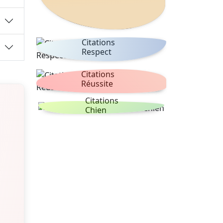
Citations
Respect
Citations
Réussite
Citations
Chien
,