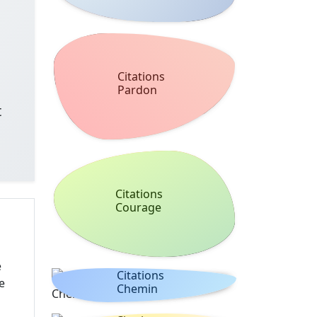
Citations
Pardon
t
Citations
Courage
e
Citations
e
Chemin