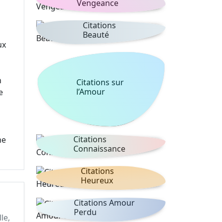
Vengeance
Citations
Beauté
ux
n
Citations sur
l’Amour
e
Citations
me
Connaissance
Citations
Heureux
Citations Amour
Perdu
le,