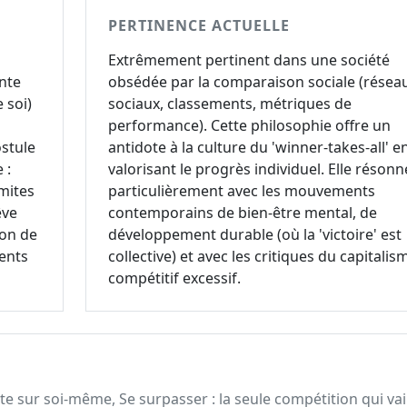
PERTINENCE ACTUELLE
Extrêmement pertinent dans une société
nte
obsédée par la comparaison sociale (résea
 soi)
sociaux, classements, métriques de
performance). Cette philosophie offre un
stule
antidote à la culture du 'winner-takes-all' e
 :
valorisant le progrès individuel. Elle résonn
mites
particulièrement avec les mouvements
êve
contemporains de bien-être mental, de
ion de
développement durable (où la 'victoire' est
ments
collective) et avec les critiques du capitalis
compétitif excessif.
rte sur soi-même, Se surpasser : la seule compétition qui vail