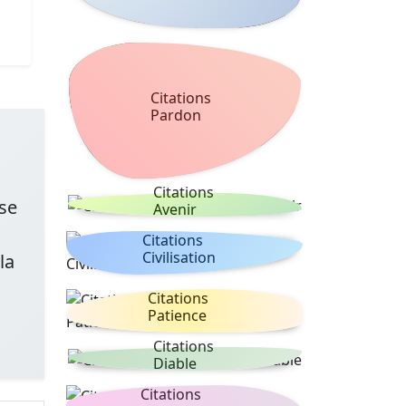
Citations
Pardon
Citations
ose
Avenir
Citations
Civilisation
la
Citations
Patience
Citations
Diable
Citations