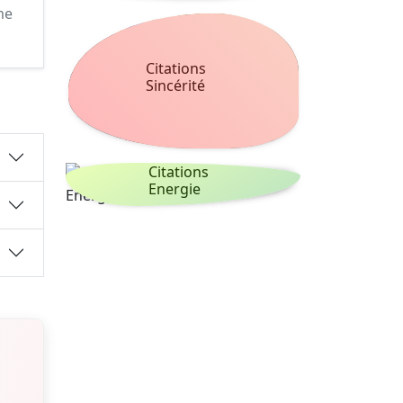
me
Citations
Sincérité
Citations
Energie