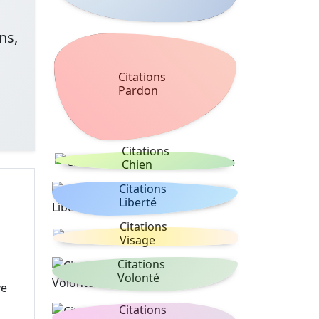
ns,
Citations
Pardon
Citations
Chien
Citations
Liberté
Citations
Visage
Citations
Volonté
ve
Citations