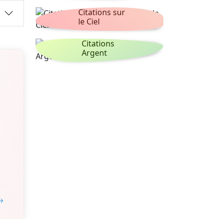
Citations sur
le Ciel
Citations
Argent
 →