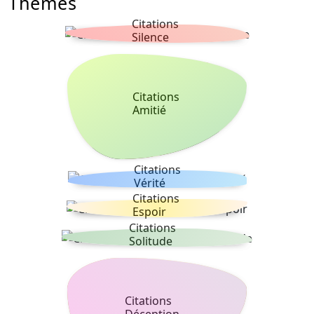
Thèmes
Citations
Silence
Citations
Amitié
Citations
Vérité
Citations
Espoir
Citations
Solitude
Citations
Déception