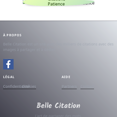
Patience
À PROPOS
Belle Citation est un site avec des milliers de citations avec des
images à partager et à dédier.
LÉGAL
AIDE
Confidentialité
Cookies
Partners
Contact
L'art de partager des mots.