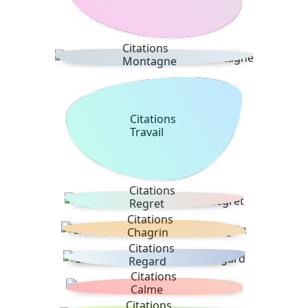
Citations
Montagne
Citations
Travail
Citations
Regret
Citations
Chagrin
Citations
Regard
Citations
Calme
Citations