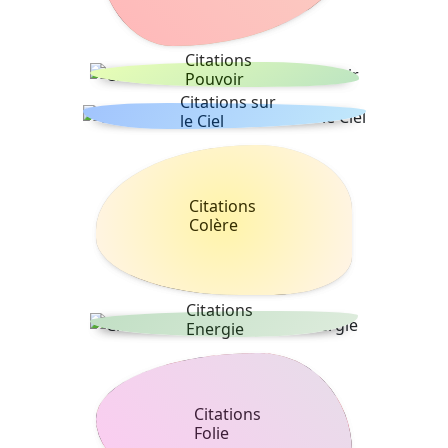
Citations
Pouvoir
Citations sur
le Ciel
Citations
Colère
Citations
Energie
Citations
Folie