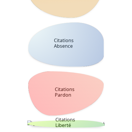
Citations
Absence
Citations
Pardon
Citations
Liberté