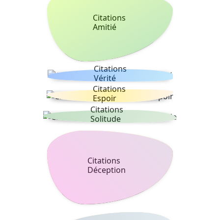
Citations
Amitié
Citations
Vérité
Citations
Espoir
Citations
Solitude
Citations
Déception