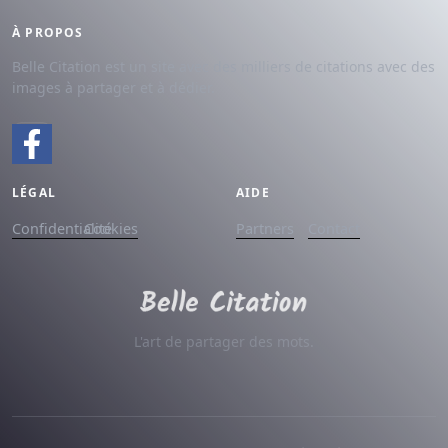
À PROPOS
Belle Citation est un site avec des milliers de citations avec des
images à partager et à dédier.
LÉGAL
AIDE
Confidentialité
Cookies
Partners
Contact
L'art de partager des mots.