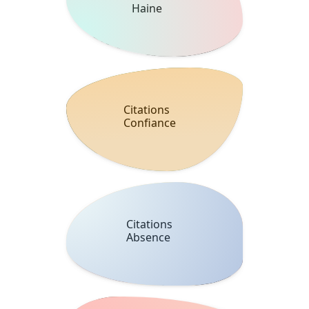
Haine
Citations
Confiance
Citations
Absence