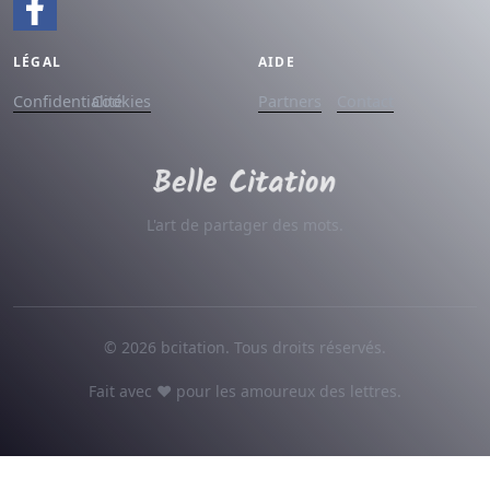
LÉGAL
AIDE
Confidentialité
Cookies
Partners
Contact
L'art de partager des mots.
© 2026 bcitation. Tous droits réservés.
Fait avec ♥ pour les amoureux des lettres.