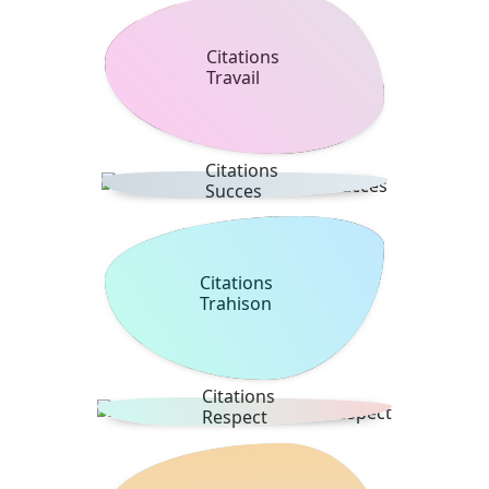
Citations
Travail
Citations
Succes
Citations
Trahison
Citations
Respect