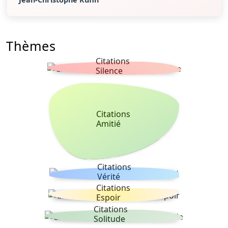
Thèmes
Citations
Silence
Citations
Amitié
Citations
Vérité
Citations
Espoir
Citations
Solitude