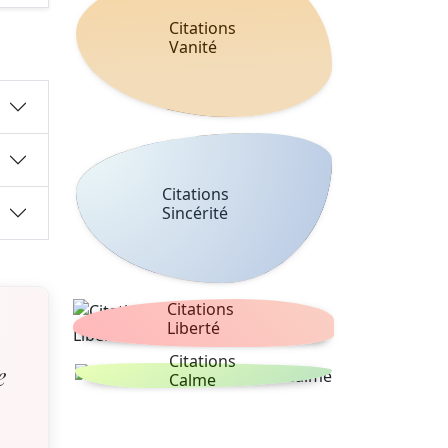
Citations
Vanité
Citations
Sincérité
Citations
Liberté
Citations
e
Calme