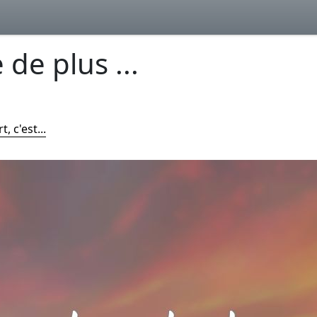
 de plus ...
, c'est...