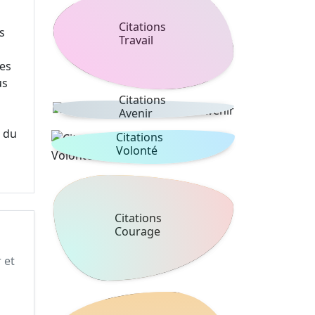
Citations
s
Travail
des
us
Citations
Avenir
à
 du
Citations
Volonté
Citations
Courage
 et