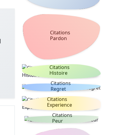
Citations
Pardon
l
Citations
Histoire
Citations
Regret
Citations
Experience
Citations
Peur