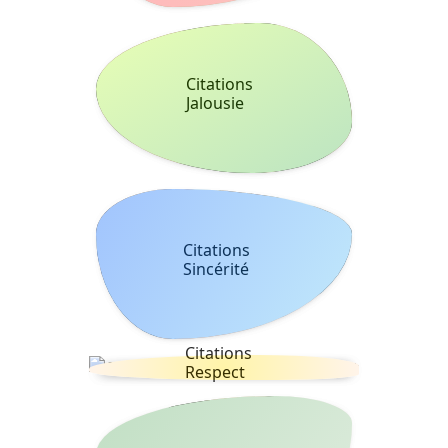
Citations
Jalousie
Citations
Sincérité
Citations
Respect