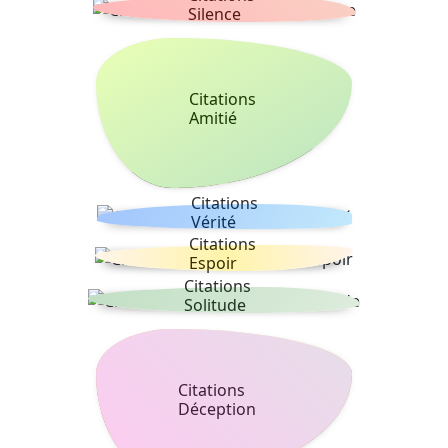
Silence
Citations
Amitié
Citations
Vérité
Citations
Espoir
Citations
Solitude
Citations
Déception