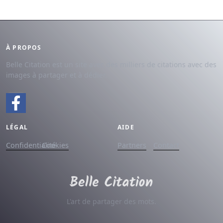
À PROPOS
Belle Citation est un site avec des milliers de citations avec des
images à partager et à dédier.
LÉGAL
AIDE
Confidentialité
Cookies
Partners
Contact
L'art de partager des mots.