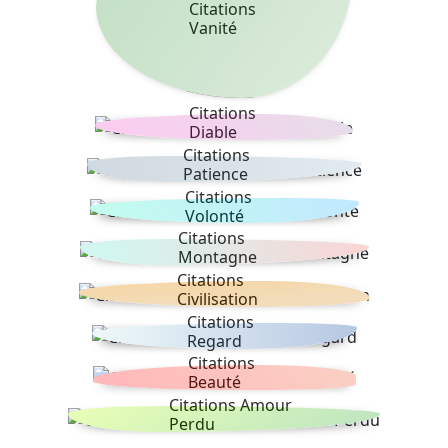
Citations
Vanité
Citations
Diable
Citations
Patience
Citations
Volonté
Citations
Montagne
Citations
Civilisation
Citations
Regard
Citations
Beauté
Citations Amour
Perdu