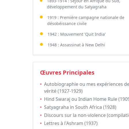
1893-1914 : Séjour en Afrique du Sud,
développement du Satyagraha
1919 : Première campagne nationale de
désobéissance civile
1942 : Mouvement 'Quit India'
1948 : Assassinat à New Delhi
Œuvres Principales
•
Autobiographie ou mes expériences d
vérité (1927-1929)
•
Hind Swaraj ou Indian Home Rule (190
•
Satyagraha in South Africa (1928)
•
Discours sur la non-violence (compilat
•
Lettres à l'Ashram (1937)