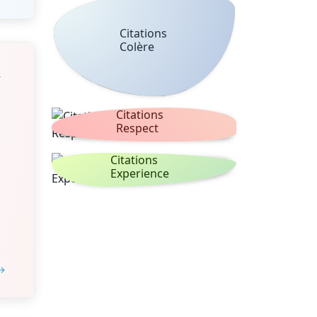
Citations
Colère
t
Citations
Respect
Citations
Experience
 →