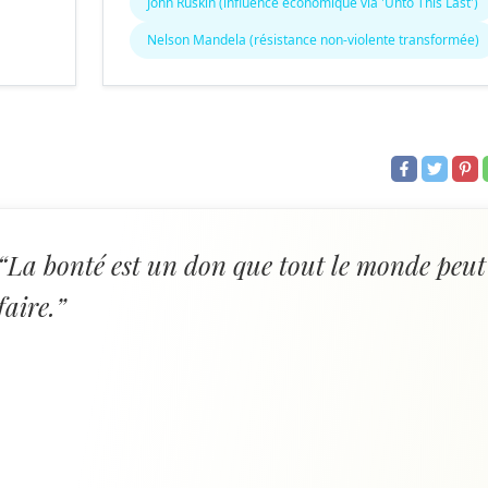
John Ruskin (influence économique via 'Unto This Last')
Nelson Mandela (résistance non-violente transformée)
“La bonté est un don que tout le monde peut
faire.”