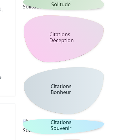
Solitude
d,
t
Citations
,
Déception
r
s
e
Citations
Bonheur
Citations
Souvenir