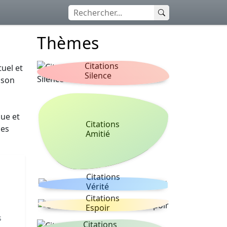
Thèmes
Citations
uel et
Silence
 son
que et
Citations
les
Amitié
Citations
Vérité
Citations
Espoir
s
Citations