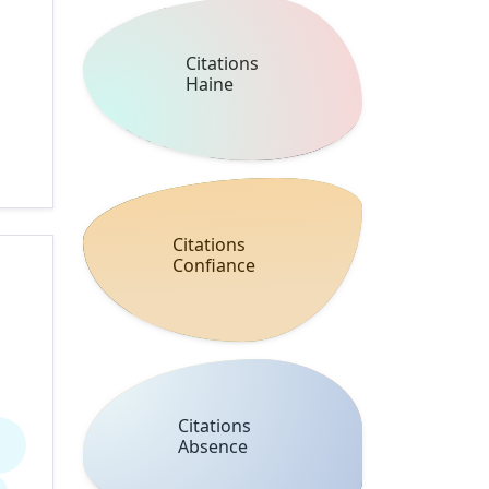
Citations
Haine
Citations
Confiance
Citations
Absence