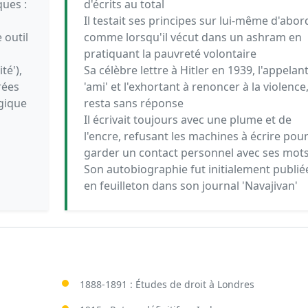
ques :
d'écrits au total
Il testait ses principes sur lui-même d'abor
 outil
comme lorsqu'il vécut dans un ashram en
pratiquant la pauvreté volontaire
té'),
Sa célèbre lettre à Hitler en 1939, l'appelan
rées
'ami' et l'exhortant à renoncer à la violence
ogique
resta sans réponse
Il écrivait toujours avec une plume et de
l'encre, refusant les machines à écrire pou
garder un contact personnel avec ses mot
Son autobiographie fut initialement publié
en feuilleton dans son journal 'Navajivan'
1888-1891 : Études de droit à Londres