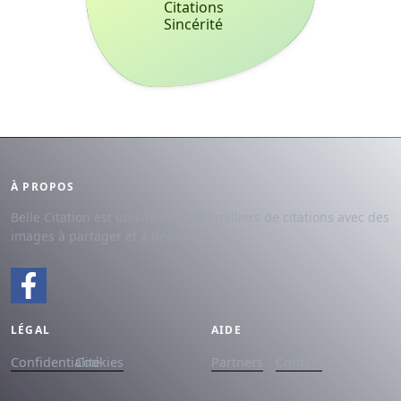
Citations
Sincérité
À PROPOS
Belle Citation est un site avec des milliers de citations avec des
images à partager et à dédier.
LÉGAL
AIDE
Confidentialité
Cookies
Partners
Contact