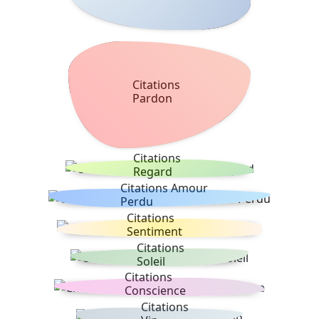
Citations
Pardon
Citations
Regard
Citations Amour
Perdu
Citations
Sentiment
Citations
Soleil
Citations
Conscience
Citations