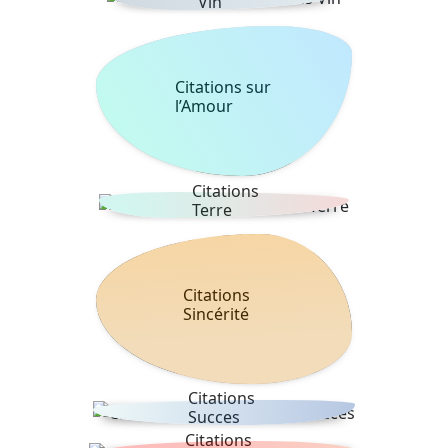
Vin
Citations sur
l’Amour
Citations
Terre
Citations
Sincérité
Citations
Succes
Citations