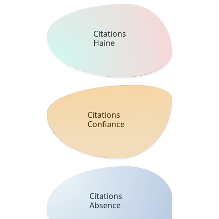
Citations
Haine
Citations
Confiance
Citations
Absence