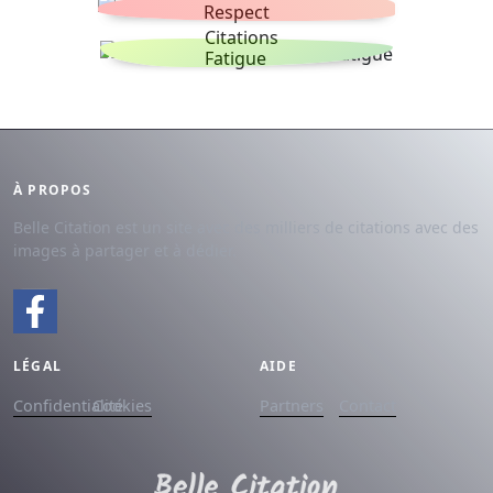
Respect
Citations
Fatigue
À PROPOS
Belle Citation est un site avec des milliers de citations avec des
images à partager et à dédier.
LÉGAL
AIDE
Confidentialité
Cookies
Partners
Contact