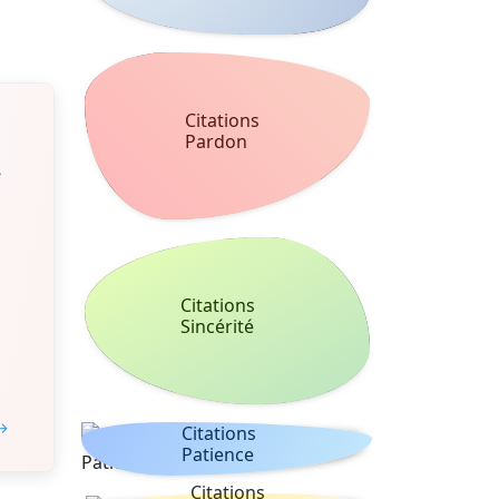
Citations
Pardon
i
Citations
Sincérité
 →
Citations
Patience
Citations