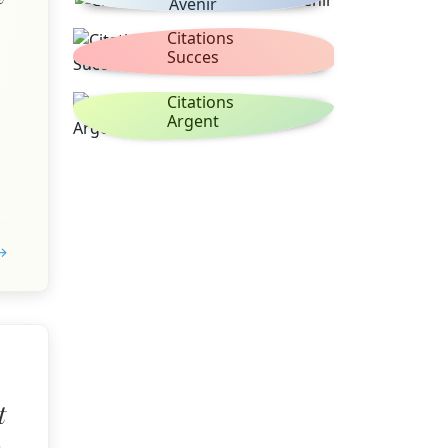
Avenir
Citations
Succes
Citations
Argent
 →
t