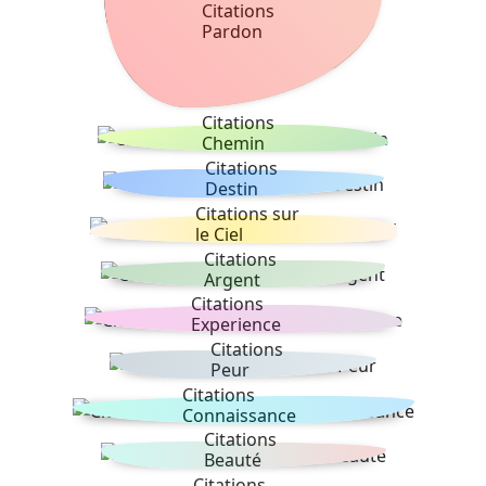
Citations
Pardon
Citations
Chemin
Citations
Destin
Citations sur
le Ciel
Citations
Argent
Citations
Experience
Citations
Peur
Citations
Connaissance
Citations
Beauté
Citations