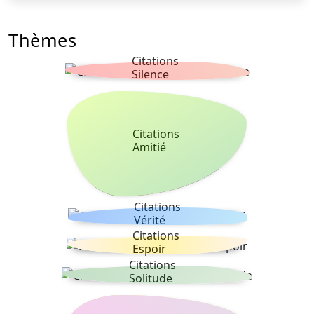
Thèmes
Citations
Silence
Citations
Amitié
Citations
Vérité
Citations
Espoir
Citations
Solitude