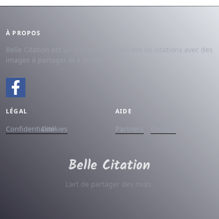
À PROPOS
Belle Citation est un site avec des milliers de citations avec des
images à partager et à dédier.
LÉGAL
AIDE
Confidentialité
Cookies
Partners
Contact
L'art de partager des mots.