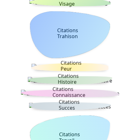
Visage
Citations
Trahison
Citations
Peur
Citations
Histoire
Citations
Connaissance
Citations
Succes
Citations