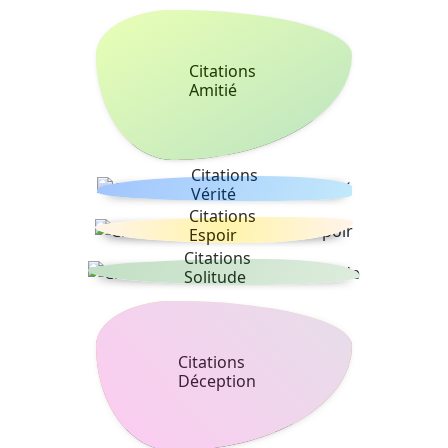
Citations
Amitié
Citations
Vérité
Citations
Espoir
Citations
Solitude
Citations
Déception