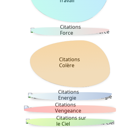
Travail
Citations
Force
Citations
Colère
Citations
Energie
Citations
Vengeance
Citations sur
le Ciel