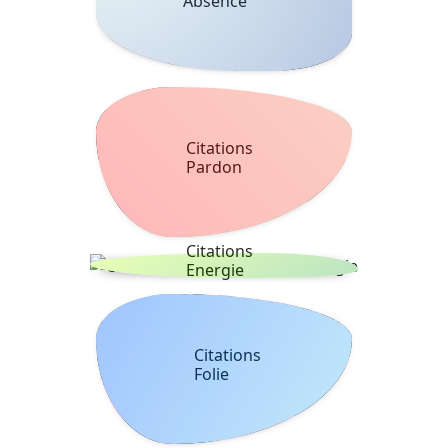
Absence
Citations
Pardon
Citations
Energie
Citations
Folie