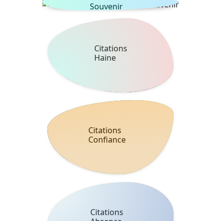
Souvenir
Citations
Haine
Citations
Confiance
Citations