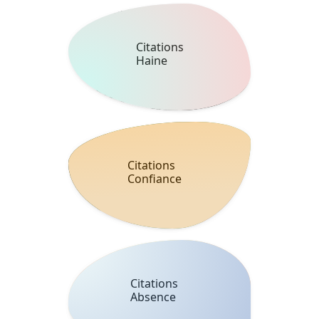
Citations
Haine
Citations
Confiance
Citations
Absence