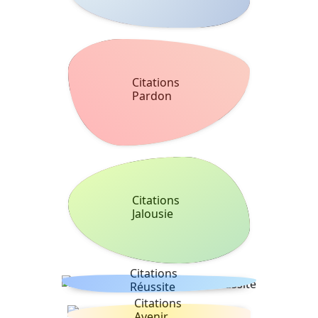
Citations
Pardon
Citations
Jalousie
Citations
Réussite
Citations
Avenir