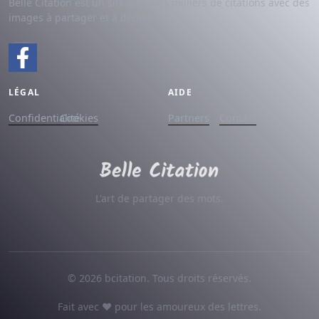
Belle Citation est un site avec des milliers de citations avec des
images à partager et à dédier.
LÉGAL
AIDE
Confidentialité
Cookies
Partners
Contact
L'art de partager des mots.
© 2026 bcitation. Tous droits réservés.
Fait avec ♥ pour les amoureux des lettres.