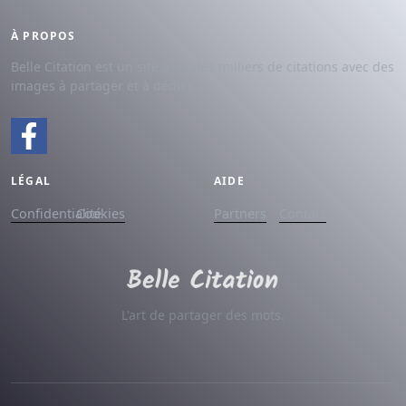
À PROPOS
Belle Citation est un site avec des milliers de citations avec des
images à partager et à dédier.
LÉGAL
AIDE
Confidentialité
Cookies
Partners
Contact
L'art de partager des mots.