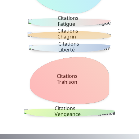
Citations
Fatigue
Citations
Chagrin
Citations
Liberté
Citations
Trahison
Citations
Vengeance