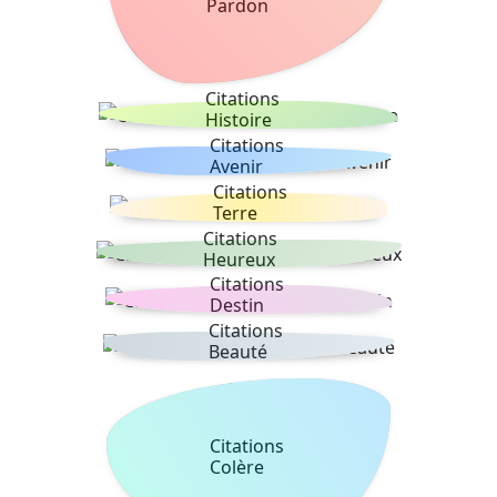
Pardon
Citations
Histoire
Citations
Avenir
Citations
Terre
Citations
Heureux
Citations
Destin
Citations
Beauté
Citations
Colère