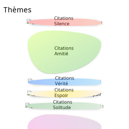
Thèmes
Citations
Silence
Citations
Amitié
Citations
Vérité
Citations
Espoir
Citations
Solitude