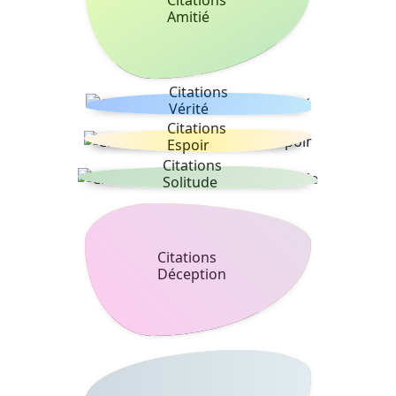
Amitié
Citations
Vérité
Citations
Espoir
Citations
Solitude
Citations
Déception