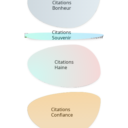
Citations
Bonheur
Citations
Souvenir
Citations
Haine
Citations
Confiance