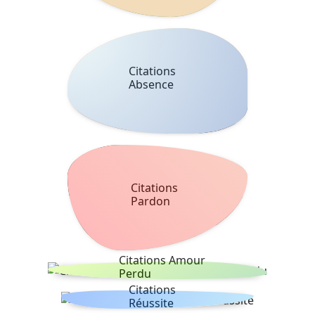
Citations
Absence
Citations
Pardon
Citations Amour
Perdu
Citations
Réussite