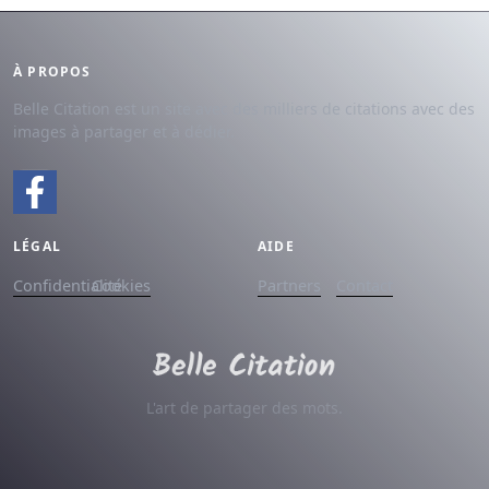
À PROPOS
Belle Citation est un site avec des milliers de citations avec des
images à partager et à dédier.
LÉGAL
AIDE
Confidentialité
Cookies
Partners
Contact
L'art de partager des mots.