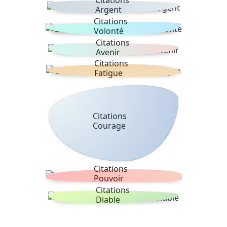
Citations
Argent
Citations
Volonté
Citations
Avenir
Citations
Fatigue
Citations
Courage
Citations
Pouvoir
Citations
Diable