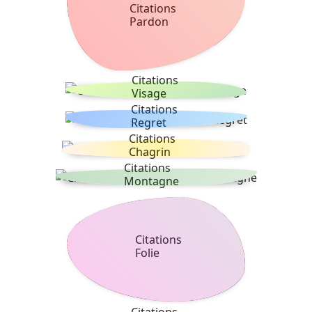
Citations
Pardon
Citations
Visage
Citations
Regret
Citations
Chagrin
Citations
Montagne
Citations
Folie