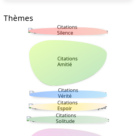
Thèmes
Citations
Silence
Citations
Amitié
Citations
Vérité
Citations
Espoir
Citations
Solitude