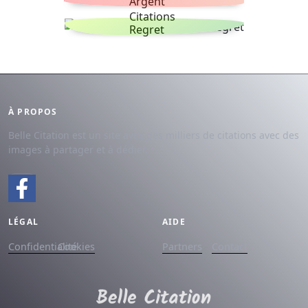
Argent
Citations
Regret
À PROPOS
Belle Citation est un site avec des milliers de citations avec des
images à partager et à dédier.
LÉGAL
AIDE
Confidentialité
Cookies
Partners
Contact