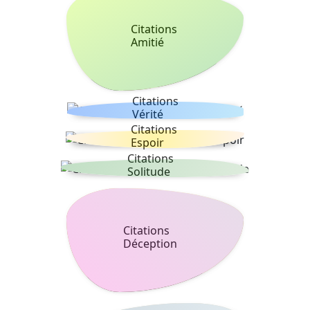
Citations
Amitié
Citations
Vérité
Citations
Espoir
Citations
Solitude
Citations
Déception