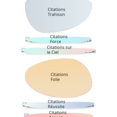
Citations
Trahison
Citations
Force
Citations sur
le Ciel
Citations
Folie
Citations
Réussite
Citations