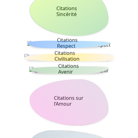
Citations
Sincérité
Citations
Respect
Citations
Civilisation
Citations
Avenir
Citations sur
l’Amour