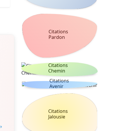
Citations
Pardon
Citations
Chemin
Citations
Avenir
Citations
Jalousie
 →