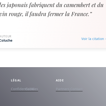
les japonais fabriquent du camembert et du
vin rouge, il faudra fermer la France.”
AUTEUR
Voir la citation
Coluche
LÉGAL
AIDE
Confidentialité
Cookies
Partners
Contact