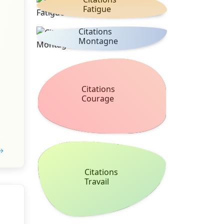
Fatigue
Citations
Montagne
Citations
Courage
 →
Citations
Travail