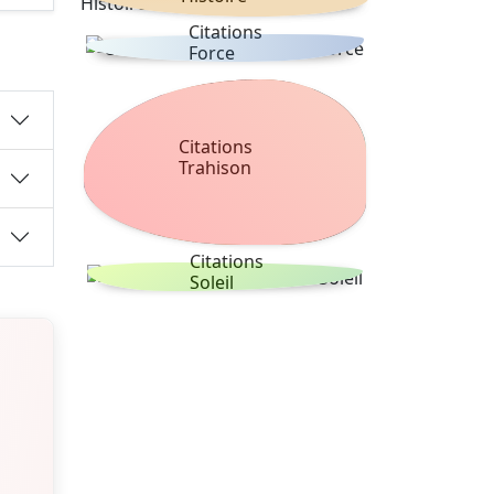
Citations
Force
Citations
Trahison
Citations
Soleil