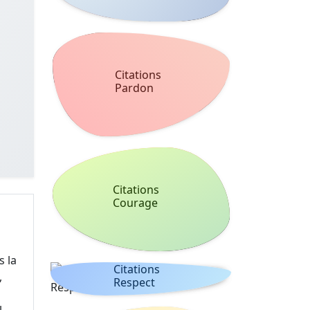
Citations
Pardon
Citations
Courage
s la
Citations
,
Respect