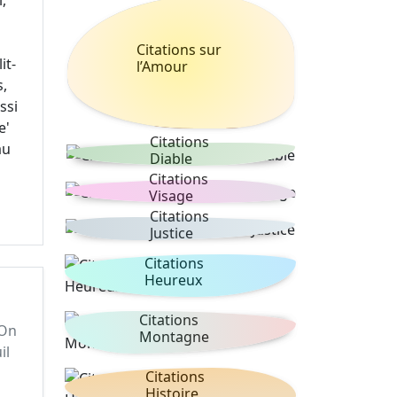
,
Citations sur
it-
l’Amour
,
ssi
e'
Citations
au
Diable
Citations
Visage
Citations
Justice
Citations
Heureux
Citations
 On
Montagne
il
Citations
Histoire