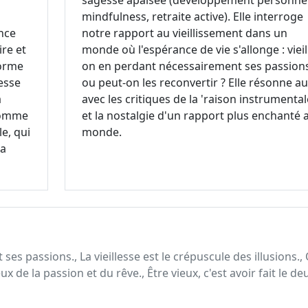
sagesse apaisée (développement personnel
mindfulness, retraite active). Elle interroge
nce
notre rapport au vieillissement dans un
ire et
monde où l'espérance de vie s'allonge : vieill
forme
on en perdant nécessairement ses passions
esse
ou peut-on les reconvertir ? Elle résonne au
a
avec les critiques de la 'raison instrumental
 comme
et la nostalgie d'un rapport plus enchanté 
e, qui
monde.
la
et ses passions., La vieillesse est le crépuscule des illusions.,
ux de la passion et du rêve., Être vieux, c'est avoir fait le deu