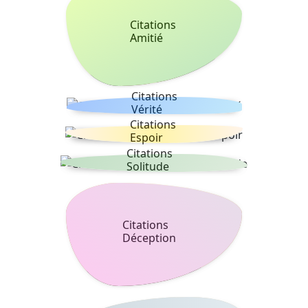
Citations
Amitié
Citations
Vérité
Citations
Espoir
Citations
Solitude
Citations
Déception