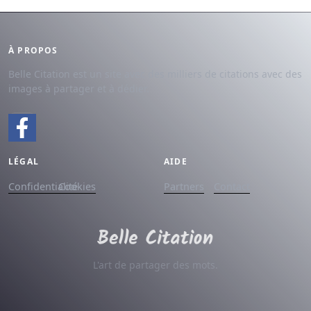
À PROPOS
Belle Citation est un site avec des milliers de citations avec des
images à partager et à dédier.
LÉGAL
AIDE
Confidentialité
Cookies
Partners
Contact
L'art de partager des mots.