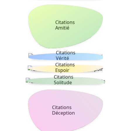
Citations
Amitié
Citations
Vérité
Citations
Espoir
Citations
Solitude
Citations
Déception