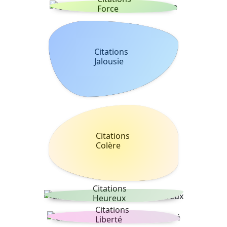
Force
Citations
Jalousie
Citations
Colère
Citations
Heureux
Citations
Liberté