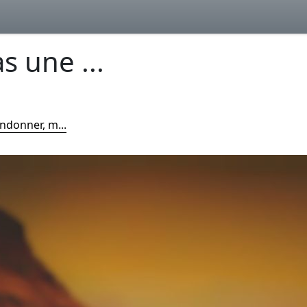
s une ...
ndonner, m...