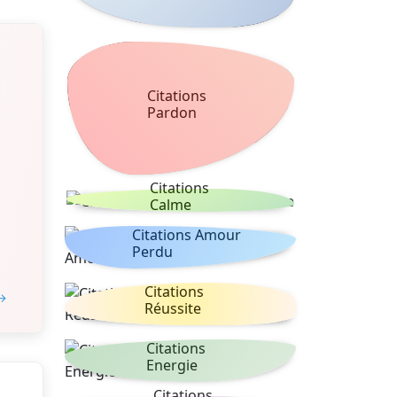
Citations
Pardon
Citations
Calme
Citations Amour
Perdu
Citations
 →
Réussite
Citations
Energie
Citations