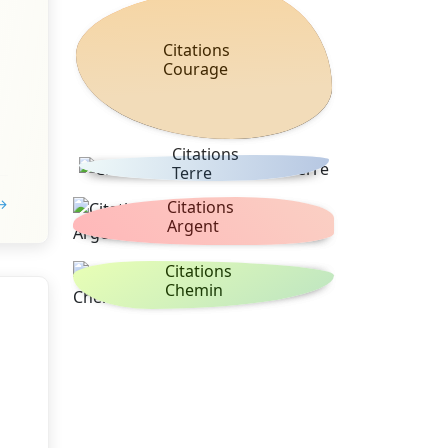
Citations
Courage
Citations
Terre
 →
Citations
Argent
Citations
Chemin