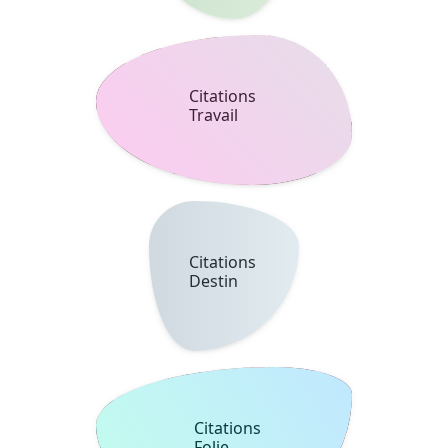
Citations
Colère
À PROPOS
Belle Citation est un site avec des milliers de citations avec des
images à partager et à dédier.
LÉGAL
AIDE
Confidentialité
Cookies
Partners
Contact