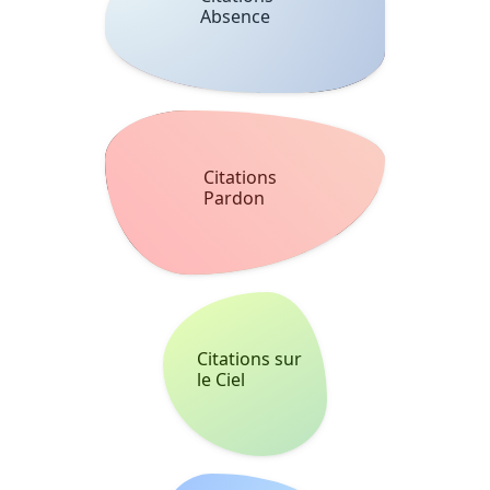
Citations
Pardon
Citations sur
le Ciel
Citations
Chagrin
Citations
Experience
Citations
Chemin
Citations
Travail