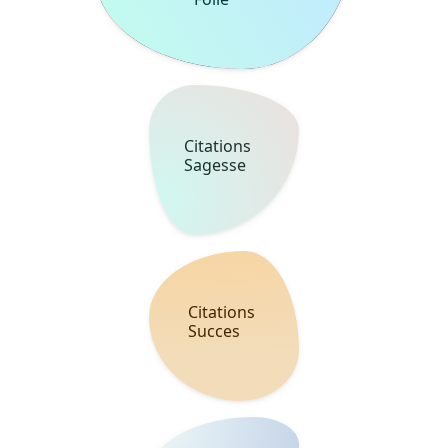
L'art de partager des mots.
© 2026 bcitation. Tous droits réservés.
Fait avec ♥ pour les amoureux des lettres.