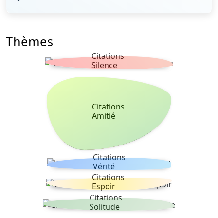
Thèmes
Citations
Silence
Citations
Amitié
Citations
Vérité
Citations
Espoir
Citations
Solitude