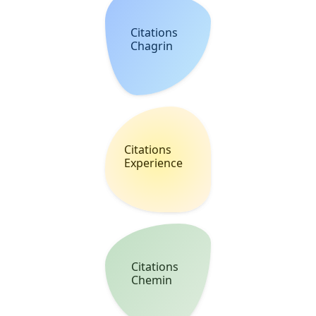
Citations
Destin
Citations
Folie
Citations
Sagesse
Citations
Succes
Citations
Justice
Citations
Terre