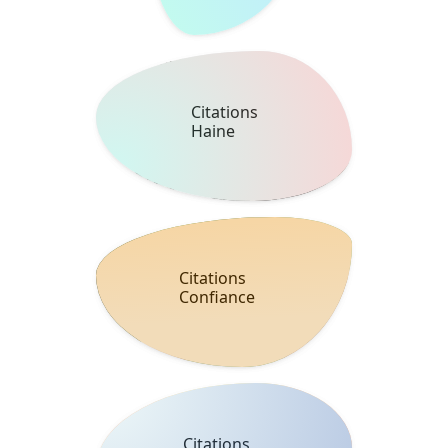
Haine
Citations
Confiance
Citations
Absence