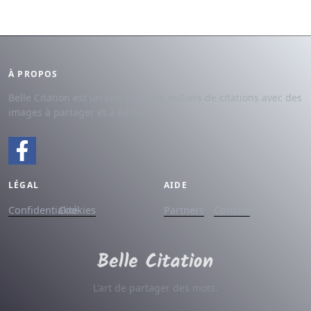
À PROPOS
Belle Citation est un site avec des milliers de citations avec des
images à partager et à dédier.
LÉGAL
AIDE
Confidentialité
Cookies
Partners
Contact
L'art de partager des mots.