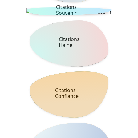
Citations
Souvenir
Citations
Haine
Citations
Confiance