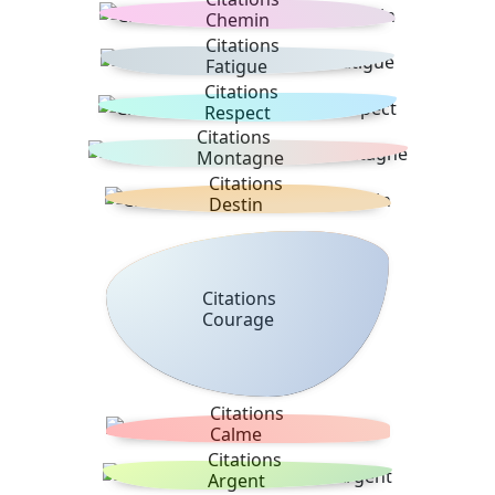
Chemin
Citations
Fatigue
Citations
Respect
Citations
Montagne
Citations
Destin
Citations
Courage
Citations
Calme
Citations
Argent