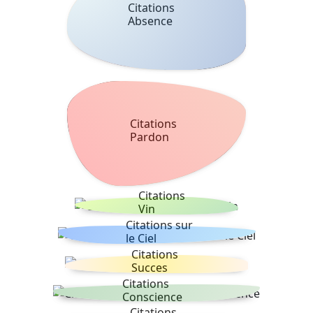
Citations
Absence
Citations
Pardon
Citations
Vin
Citations sur
le Ciel
Citations
Succes
Citations
Conscience
Citations