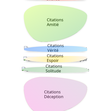
Citations
Amitié
Citations
Vérité
Citations
Espoir
Citations
Solitude
Citations
Déception