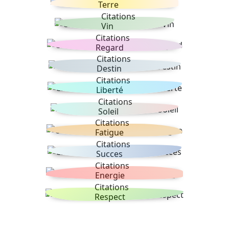
Terre
Citations
Vin
Citations
Regard
Citations
Destin
Citations
Liberté
Citations
Soleil
Citations
Fatigue
Citations
Succes
Citations
Energie
Citations
Respect