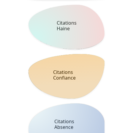
Citations
Haine
Citations
Confiance
Citations
Absence