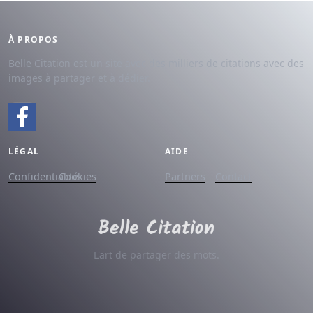
À PROPOS
Belle Citation est un site avec des milliers de citations avec des
images à partager et à dédier.
LÉGAL
AIDE
Confidentialité
Cookies
Partners
Contact
L'art de partager des mots.