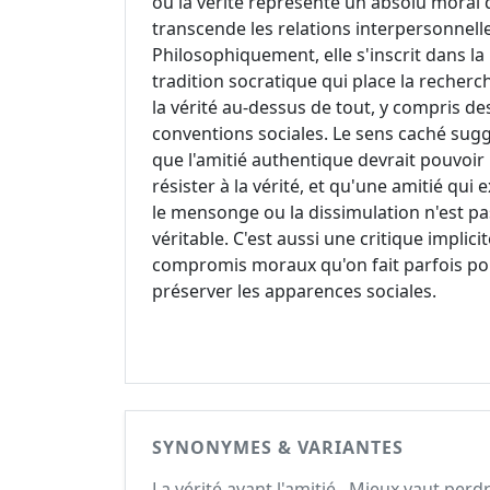
où la vérité représente un absolu moral 
transcende les relations interpersonnelle
Philosophiquement, elle s'inscrit dans la
tradition socratique qui place la recherc
la vérité au-dessus de tout, y compris de
conventions sociales. Le sens caché sug
que l'amitié authentique devrait pouvoir
résister à la vérité, et qu'une amitié qui 
le mensonge ou la dissimulation n'est pa
véritable. C'est aussi une critique implici
compromis moraux qu'on fait parfois po
préserver les apparences sociales.
SYNONYMES & VARIANTES
La vérité avant l'amitié., Mieux vaut per