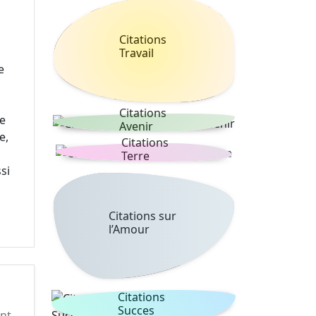
Citations
Travail
e
Citations
pe
Avenir
e,
Citations
Terre
si
Citations sur
l’Amour
Citations
Succes
ant