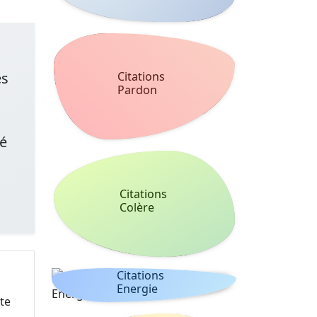
es
Citations
Pardon
té
Citations
Colère
Citations
Energie
te