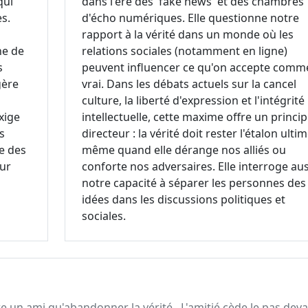
qui
dans l'ère des 'fake news' et des chambres
s.
d'écho numériques. Elle questionne notre
rapport à la vérité dans un monde où les
he de
relations sociales (notamment en ligne)
s
peuvent influencer ce qu'on accepte comm
gère
vrai. Dans les débats actuels sur la cancel
culture, la liberté d'expression et l'intégrité
exige
intellectuelle, cette maxime offre un princi
s
directeur : la vérité doit rester l'étalon ultim
te des
même quand elle dérange nos alliés ou
ur
conforte nos adversaires. Elle interroge aus
notre capacité à séparer les personnes des
idées dans les discussions politiques et
sociales.
dre un ami qu'abandonner la vérité., L'amitié cède le pas dev