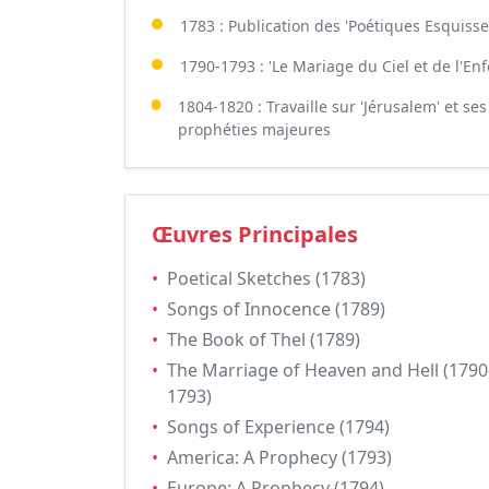
1783 : Publication des 'Poétiques Esquisse
1790-1793 : 'Le Mariage du Ciel et de l'Enf
1804-1820 : Travaille sur 'Jérusalem' et ses
prophéties majeures
Œuvres Principales
•
Poetical Sketches (1783)
•
Songs of Innocence (1789)
•
The Book of Thel (1789)
•
The Marriage of Heaven and Hell (1790
1793)
•
Songs of Experience (1794)
•
America: A Prophecy (1793)
•
Europe: A Prophecy (1794)