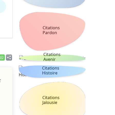
Citations
Pardon
Citations
Avenir
Citations
Histoire
s
Citations
Jalousie