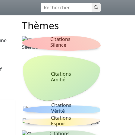
Thèmes
Citations
une
Silence
f
Citations
a
Amitié
Citations
Vérité
Citations
Espoir
n
Citations