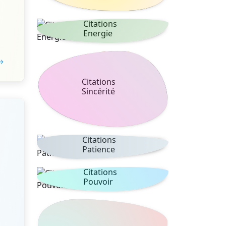
Citations
Energie
 →
Citations
Sincérité
Citations
Patience
Citations
Pouvoir