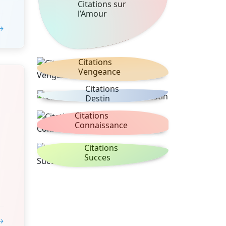
Citations sur
l’Amour
 →
Citations
Vengeance
Citations
Destin
Citations
Connaissance
Citations
Succes
 →