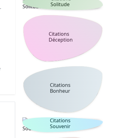
Solitude
r
Citations
Déception
e
Citations
Bonheur
Citations
Souvenir