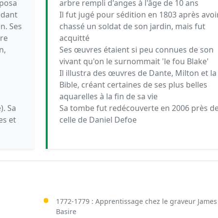
pposa
arbre rempli d'anges à l'âge de 10 ans
ndant
Il fut jugé pour sédition en 1803 après avoi
n. Ses
chassé un soldat de son jardin, mais fut
vre
acquitté
n,
Ses œuvres étaient si peu connues de son
vivant qu'on le surnommait 'le fou Blake'
Il illustra des œuvres de Dante, Milton et la
Bible, créant certaines de ses plus belles
aquarelles à la fin de sa vie
). Sa
Sa tombe fut redécouverte en 2006 près d
es et
celle de Daniel Defoe
1772-1779 : Apprentissage chez le graveur James
Basire