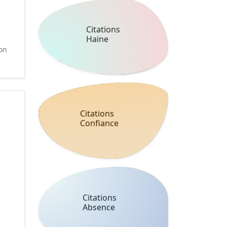
Citations
Haine
on
Citations
Confiance
Citations
Absence