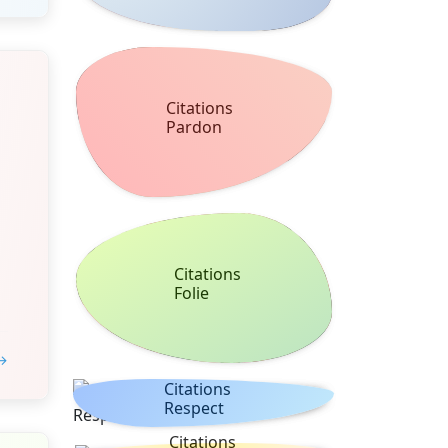
Citations
Pardon
Citations
Folie
 →
Citations
Respect
Citations