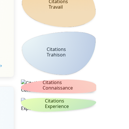
Citations
Travail
Citations
Trahison
 →
Citations
Connaissance
Citations
Experience