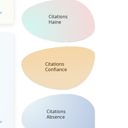
 →
Citations
Haine
Citations
Confiance
Citations
Absence
 →