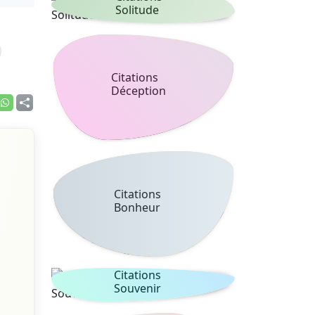
Solitude
Citations
Déception
Citations
Bonheur
Citations
Souvenir