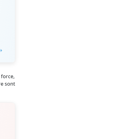
 →
 force,
re sont