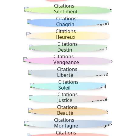
Citations
Sentiment
Citations
Chagrin
Citations
Heureux
Citations
Destin
Citations
Vengeance
Citations
Liberté
Citations
Soleil
Citations
Justice
Citations
Beauté
Citations
Montagne
Citations