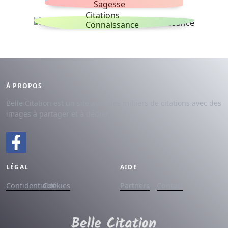
Sagesse
Citations
Connaissance
À PROPOS
Belle Citation est un site avec des milliers de citations avec des
images à partager et à dédier.
LÉGAL
AIDE
Confidentialité
Cookies
Partners
Contact