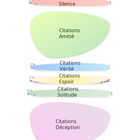
Silence
Citations
Amitié
Citations
Vérité
Citations
Espoir
Citations
Solitude
Citations
Déception