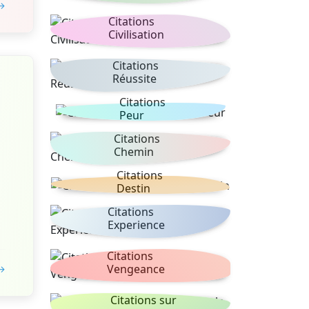
 →
Citations
Civilisation
Citations
Réussite
Citations
Peur
Citations
Chemin
Citations
Destin
Citations
Experience
Citations
Vengeance
 →
Citations sur