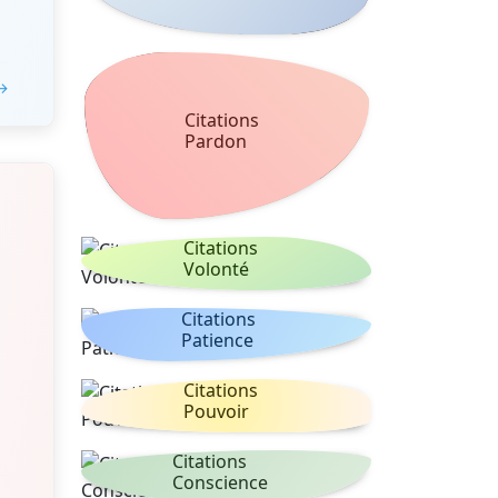
 →
Citations
Pardon
Citations
Volonté
Citations
Patience
Citations
Pouvoir
Citations
Conscience