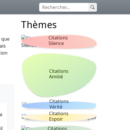
Thèmes
Citations
t que
Silence
ais
tion
Citations
Amitié
Citations
Vérité
Citations
la
Espoir
il
Citations