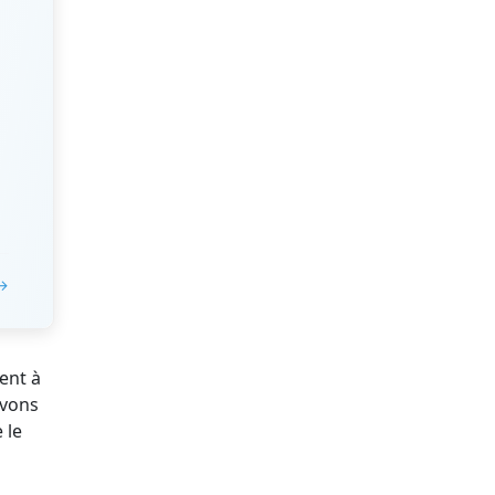
 →
ent à
avons
 le