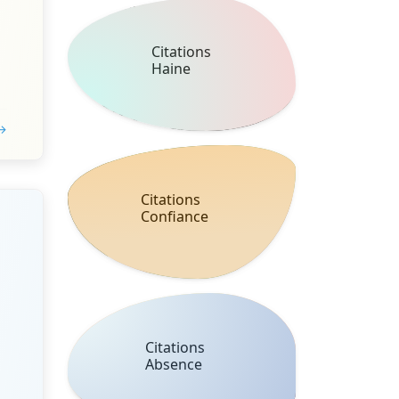
Citations
Haine
 →
Citations
Confiance
Citations
Absence