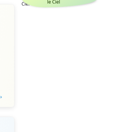
le Ciel
 →