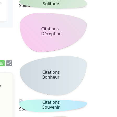
Solitude
t
Citations
Déception
Citations
Bonheur
e
Citations
Souvenir