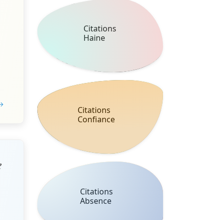
Citations
Haine
 →
Citations
Confiance
e
Citations
Absence