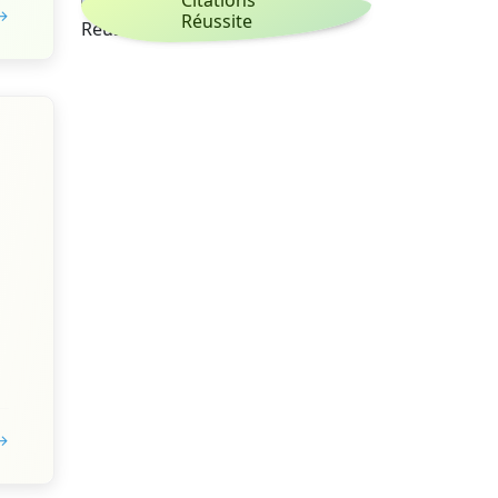
 →
Réussite
 →