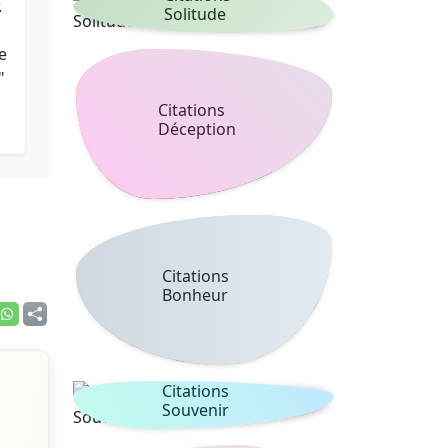
.
Solitude
e
"
Citations
Déception
Citations
Bonheur
Citations
Souvenir