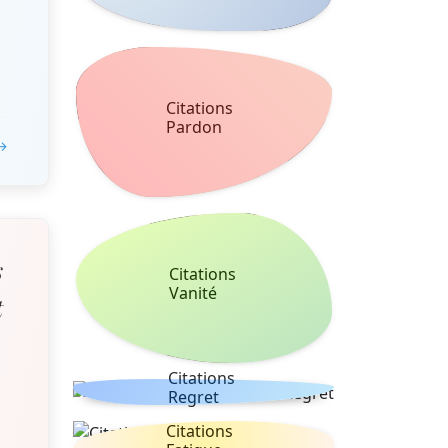
Citations
Pardon
 →
s
Citations
Vanité
t
Citations
Regret
Citations