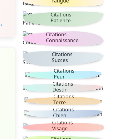
Fatigue
Citations
Patience
 →
Citations
Connaissance
Citations
Succes
Citations
Peur
Citations
Destin
Citations
Terre
Citations
Chien
Citations
Visage
Citations