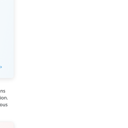
 →
ons
ion.
nous