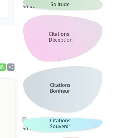
Solitude
Citations
Déception
Citations
Bonheur
Citations
Souvenir