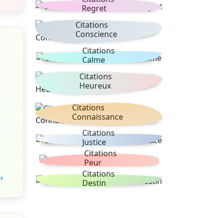
Regret
Citations
Conscience
Citations
Calme
Citations
Heureux
Citations
Connaissance
Citations
Justice
Citations
Peur
Citations
 →
Destin