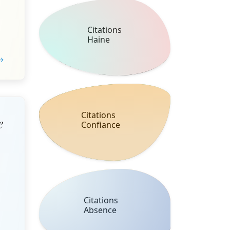
Citations
Haine
 →
Citations
e
Confiance
Citations
Absence