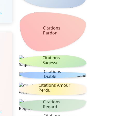
 →
Citations
Pardon
Citations
Sagesse
Citations
Diable
Citations Amour
Perdu
Citations
Regard
 →
Citations