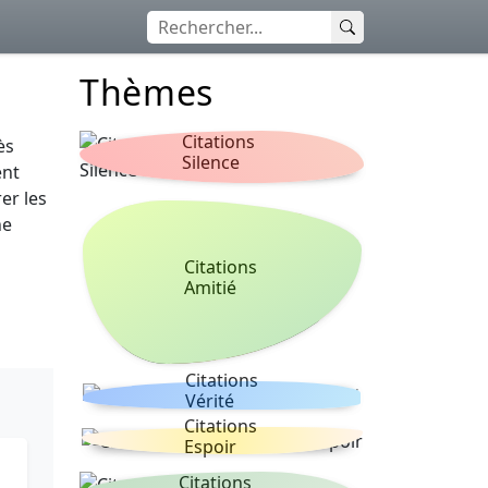
Thèmes
Citations
ès
Silence
ent
er les
ne
Citations
Amitié
Citations
Vérité
Citations
Espoir
Citations