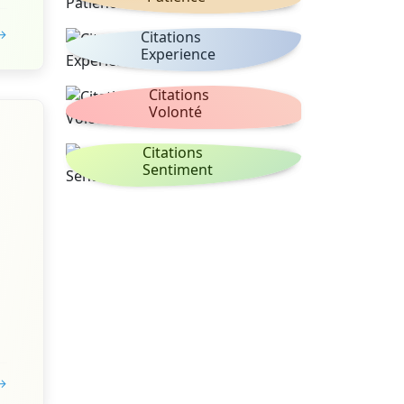
 →
Citations
Experience
Citations
Volonté
Citations
Sentiment
 →