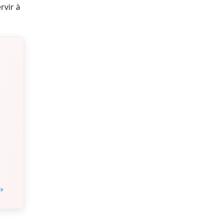
rvir à
 →