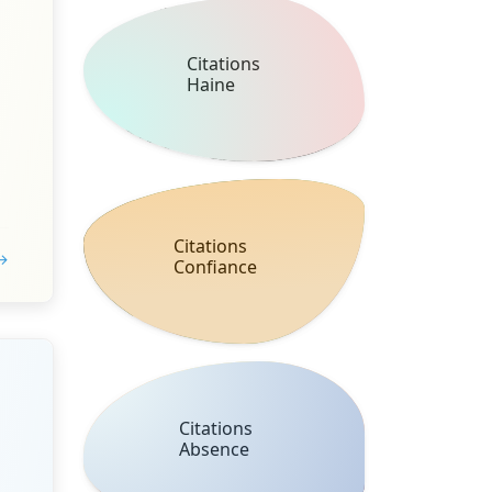
Citations
Haine
Citations
 →
Confiance
Citations
Absence