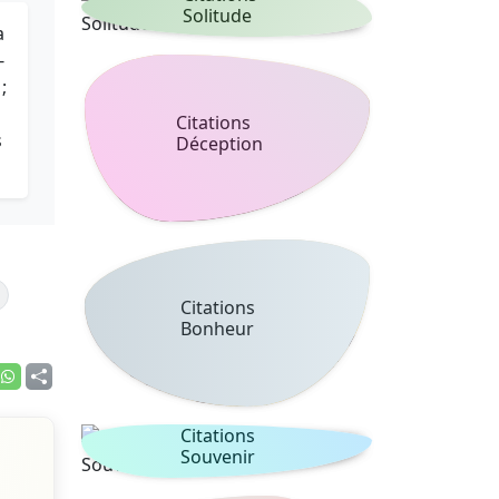
Solitude
a
-
;
Citations
s
Déception
Citations
Bonheur
Citations
Souvenir