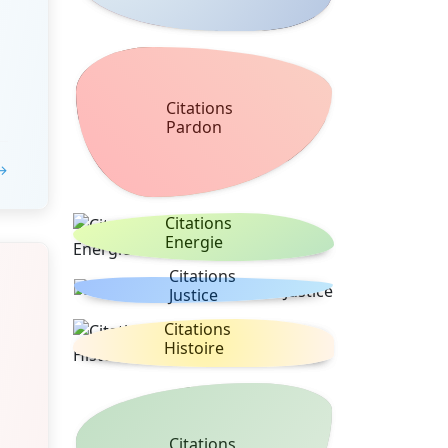
Citations
Pardon
 →
Citations
Energie
Citations
Justice
Citations
Histoire
Citations