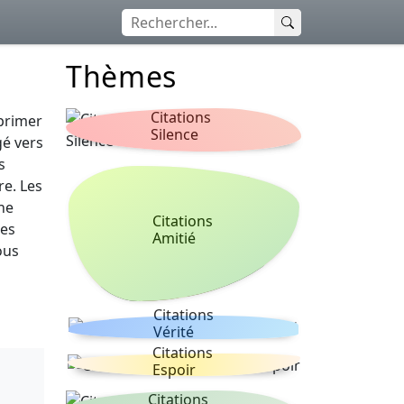
Thèmes
Citations
primer
Silence
gé vers
s
re. Les
ne
Citations
les
Amitié
ous
Citations
Vérité
Citations
Espoir
Citations