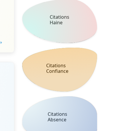
Citations
Haine
 →
Citations
Confiance
Citations
Absence