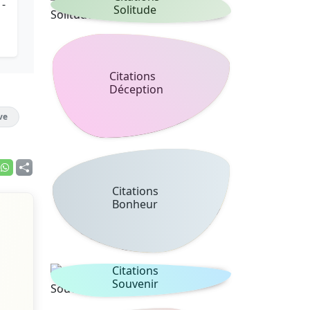
 -
Solitude
Citations
Déception
ve
Citations
Bonheur
Citations
Souvenir