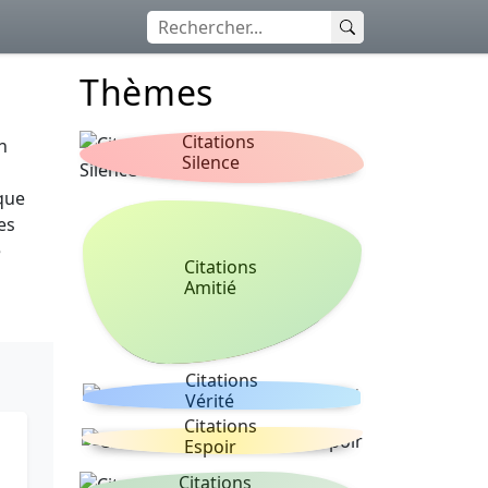
Thèmes
Citations
n
Silence
que
es
e
Citations
Amitié
Citations
Vérité
Citations
Espoir
Citations