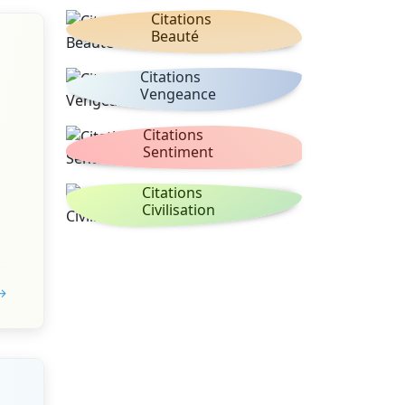
Citations
Beauté
Citations
Vengeance
Citations
Sentiment
Citations
Civilisation
 →