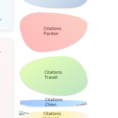
 →
Citations
Pardon
s
Citations
Travail
Citations
Chien
Citations