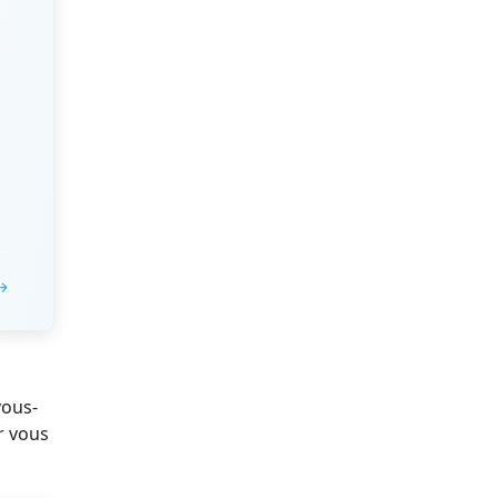
 →
vous-
r vous