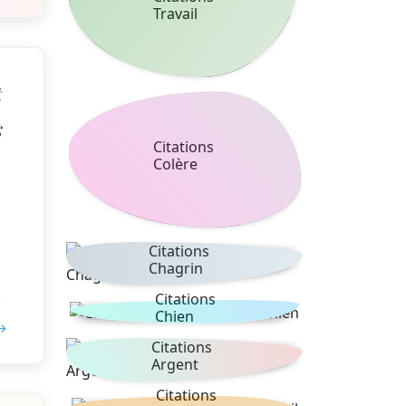
Travail
t
s
Citations
Colère
Citations
Chagrin
Citations
Chien
 →
Citations
Argent
Citations