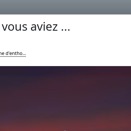
ous aviez ...
e d'entho...