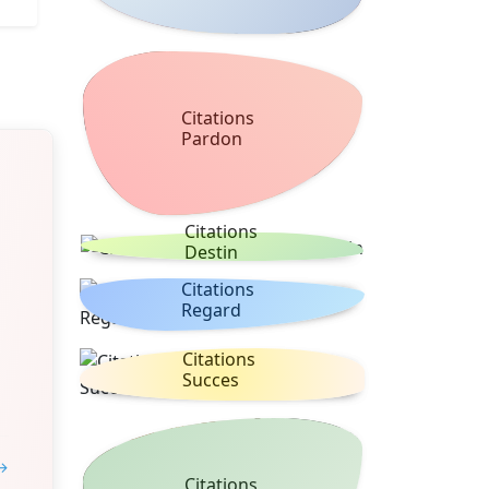
Citations
Pardon
Citations
Destin
Citations
Regard
Citations
Succes
 →
Citations