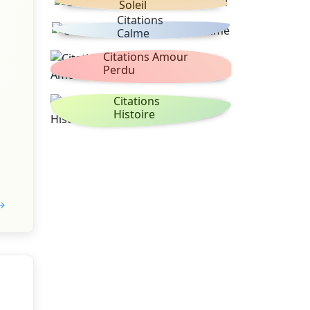
Soleil
Citations
Calme
Citations Amour
Perdu
Citations
Histoire
 →