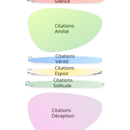
Silence
Citations
Amitié
Citations
Vérité
Citations
Espoir
Citations
Solitude
Citations
Déception