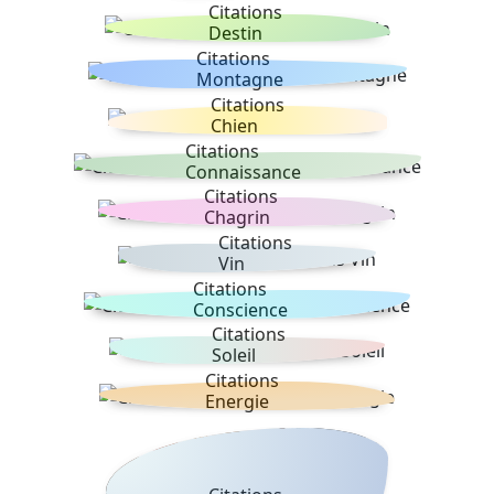
Citations
Destin
Citations
Montagne
Citations
Chien
Citations
Connaissance
Citations
Chagrin
Citations
Vin
Citations
Conscience
Citations
Soleil
Citations
Energie