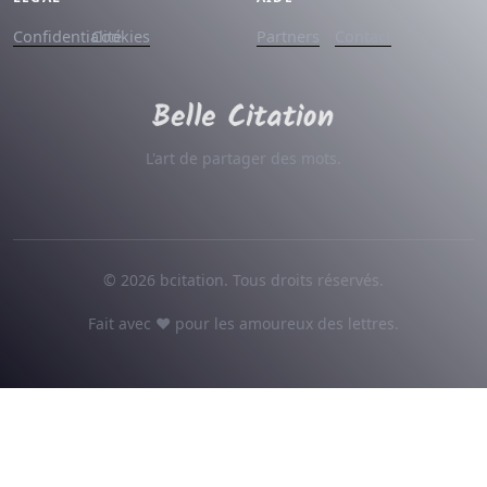
Confidentialité
Cookies
Partners
Contact
L'art de partager des mots.
© 2026 bcitation. Tous droits réservés.
Fait avec ♥ pour les amoureux des lettres.