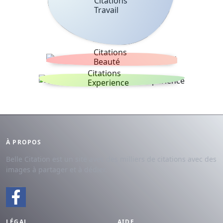
Citations
Travail
Citations
Beauté
Citations
Experience
À PROPOS
Belle Citation est un site avec des milliers de citations avec des
images à partager et à dédier.
LÉGAL
AIDE