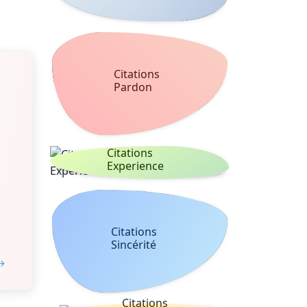
Citations
Pardon
a
Citations
Experience
Citations
Sincérité
 →
Citations