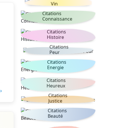
Vin
Citations
Connaissance
Citations
Histoire
Citations
Peur
Citations
Energie
Citations
Heureux
 →
Citations
Justice
Citations
Beauté