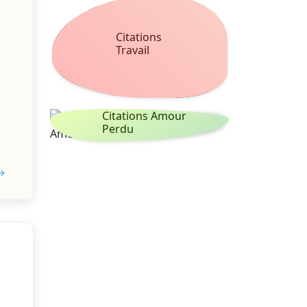
Citations
Travail
Citations Amour
Perdu
 →