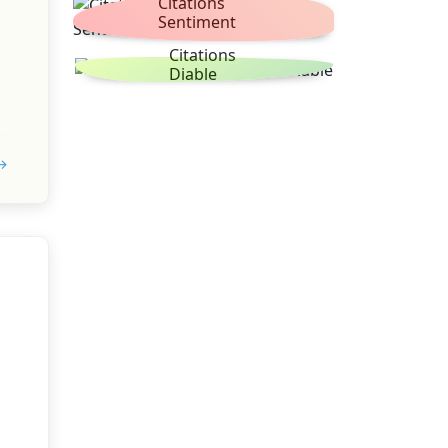
Citations
Sentiment
Citations
Diable
 →