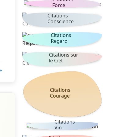
Force
Citations
Conscience
Citations
Regard
Citations sur
le Ciel
 →
Citations
Courage
Citations
Vin