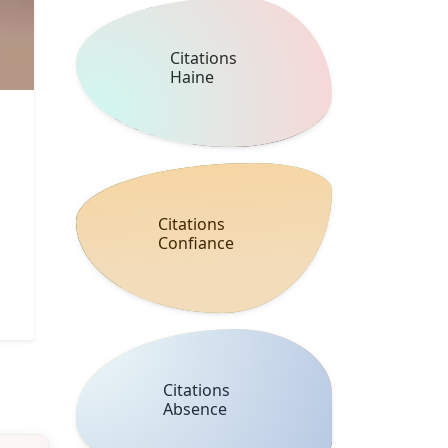
Citations
Haine
Citations
Confiance
Citations
Absence