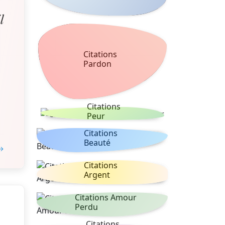
l
Citations
Pardon
Citations
Peur
Citations
Beauté
 →
Citations
Argent
Citations Amour
Perdu
Citations