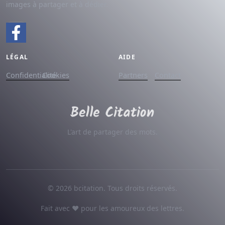
images à partager et à dédier.
LÉGAL
AIDE
Confidentialité
Cookies
Partners
Contact
L'art de partager des mots.
© 2026 bcitation. Tous droits réservés.
Fait avec ♥ pour les amoureux des lettres.