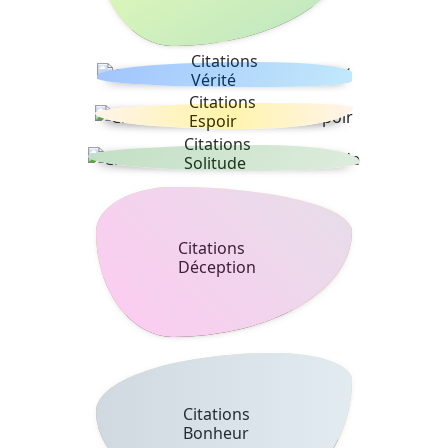
Citations
Vérité
Citations
Espoir
Citations
Solitude
Citations
Déception
Citations
Bonheur