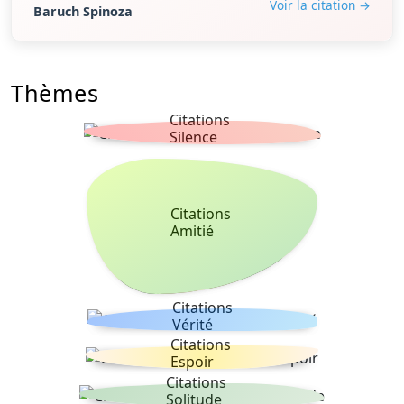
Voir la citation →
Baruch Spinoza
Thèmes
Citations
Silence
Citations
Amitié
Citations
Vérité
Citations
Espoir
Citations
Solitude