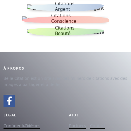
Citations
Argent
Citations
Conscience
Citations
Beauté
À PROPOS
Belle Citation est un site avec des milliers de citations avec des
images à partager et à dédier.
LÉGAL
AIDE
Confidentialité
Cookies
Partners
Contact