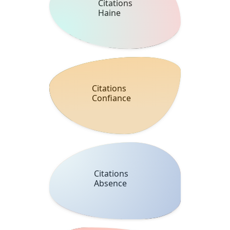
Citations
Haine
Citations
Confiance
Citations
Absence