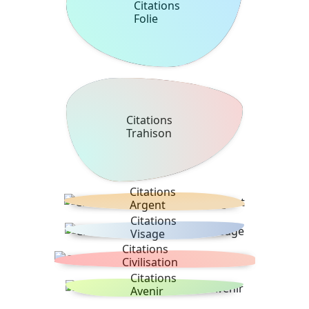
Citations
Folie
Citations
Trahison
Citations
Argent
Citations
Visage
Citations
Civilisation
Citations
Avenir