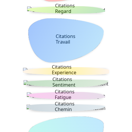
Citations
Regard
Citations
Travail
Citations
Experience
Citations
Sentiment
Citations
Fatigue
Citations
Chemin