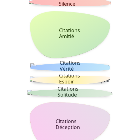
Silence
Citations
Amitié
Citations
Vérité
Citations
Espoir
Citations
Solitude
Citations
Déception