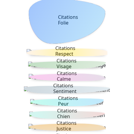
Citations
Folie
Citations
Respect
Citations
Visage
Citations
Calme
Citations
Sentiment
Citations
Peur
Citations
Chien
Citations
Justice