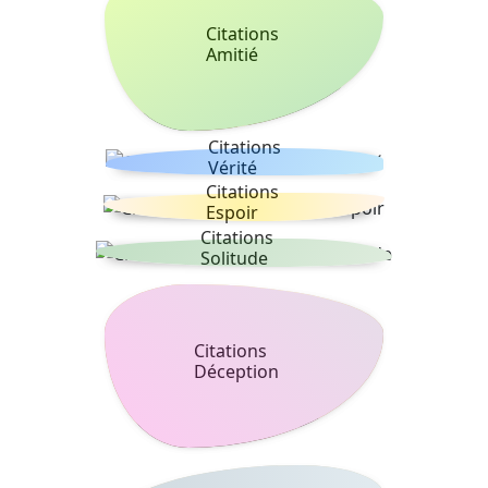
Citations
Amitié
Citations
Vérité
Citations
Espoir
Citations
Solitude
Citations
Déception