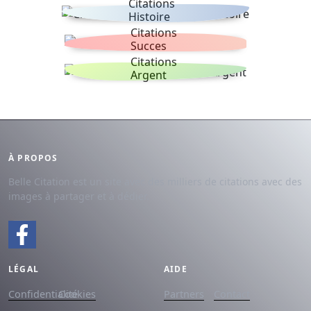
Citations
Histoire
Citations
Succes
Citations
Argent
À PROPOS
Belle Citation est un site avec des milliers de citations avec des
images à partager et à dédier.
LÉGAL
AIDE
Confidentialité
Cookies
Partners
Contact