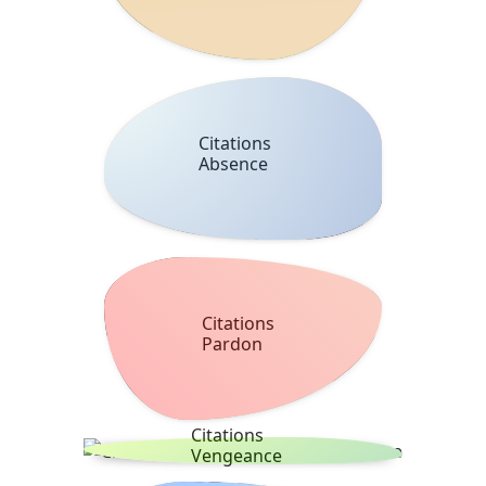
Citations
Absence
Citations
Pardon
Citations
Vengeance