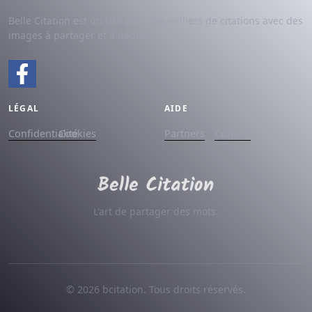
Belle Citation est un site avec des milliers de citations avec des
images à partager et à dédier.
LÉGAL
AIDE
Confidentialité
Cookies
Partners
Contact
L'art de partager des mots.
© 2026 bcitation. Tous droits réservés.