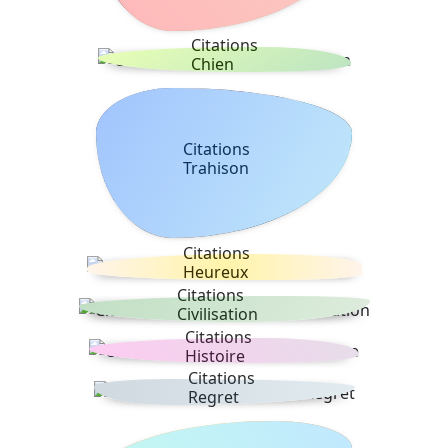
Citations
Chien
Citations
Trahison
Citations
Heureux
Citations
Civilisation
Citations
Histoire
Citations
Regret