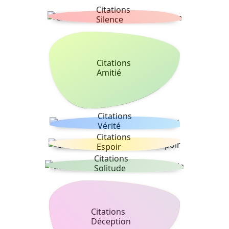
Citations
Silence
Citations
Amitié
Citations
Vérité
Citations
Espoir
Citations
Solitude
Citations
Déception