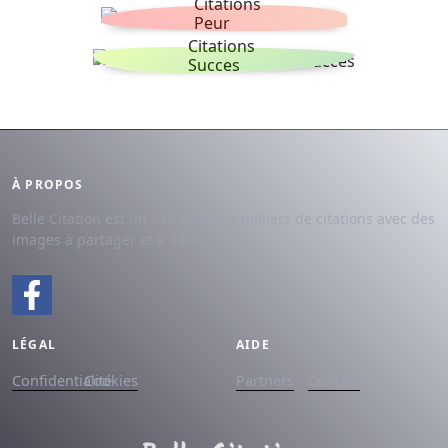
Citations
Peur
Citations
Succes
À PROPOS
Belle Citation est un site avec des milliers de citations avec des
images à partager et à dédier.
LÉGAL
AIDE
Confidentialité
Cookies
Partners
Contact