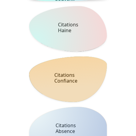
Citations
Haine
Citations
Confiance
Citations
Absence